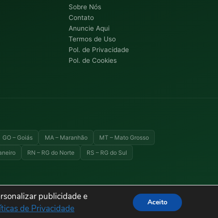
Sobre Nós
Contato
Anuncie Aqui
Termos de Uso
Pol. de Privacidade
Pol. de Cookies
GO – Goiás
MA – Maranhão
MT – Mato Grosso
aneiro
RN – RG do Norte
RS – RG do Sul
rsonalizar publicidade e
Aceito
Termos de Uso
Privacidade
Cookies
Sitemap
íticas de Privacidade