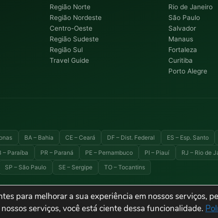
Região Norte
Rio de Janeiro
Região Nordeste
São Paulo
Centro-Oeste
Salvador
Região Sudeste
Manaus
Região Sul
Fortaleza
Travel Guide
Curitiba
Porto Alegre
onas
BA – Bahia
CE – Ceará
DF – Dist. Federal
ES – Esp. Santo
 – Paraíba
PR – Paraná
PE – Pernambuco
PI – Piauí
RJ – Rio de J
SP – São Paulo
SE – Sergipe
TO – Tocantins
tes para melhorar a sua experiência em nossos serviços, pe
 turismo e destinos do Brasil.
 nossos serviços, você está ciente dessa funcionalidade.
Pol