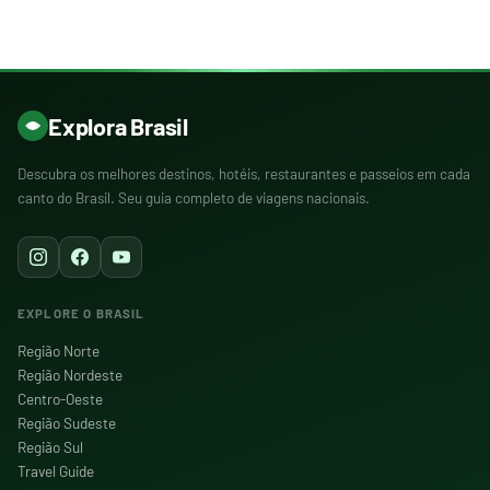
Explora Brasil
Descubra os melhores destinos, hotéis, restaurantes e passeios em cada
canto do Brasil. Seu guia completo de viagens nacionais.
EXPLORE O BRASIL
Região Norte
Região Nordeste
Centro-Oeste
Região Sudeste
Região Sul
Travel Guide