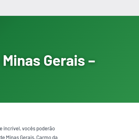
 Minas Gerais –
 incrível, vocês poderão
 de Minas Gerais, Carmo da