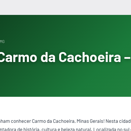
 MG
Carmo da Cachoeira –
nham conhecer Carmo da Cachoeira, Minas Gerais! Nesta cidade
tadora de história, cultura e beleza natural. Localizada no sul