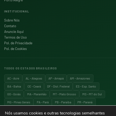
INSTITUCIONAL
Sobre Nós
Contato
Anuncie Aqui
Termos de Uso
Pol. de Privacidade
Pol. de Cookies
TODOS OS ESTADOS BRASILEIROS
AC – Acre
AL – Alagoas
AP – Amapá
AM – Amazonas
BA – Bahia
CE – Ceará
DF – Dist. Federal
ES – Esp. Santo
GO – Goiás
MA – Maranhão
MT – Mato Grosso
MS – MT do Sul
MG – Minas Gerais
PA – Pará
PB – Paraíba
PR – Paraná
PE – Pernambuco
PI – Piauí
RJ – Rio de Janeiro
RN – RG do Norte
Nós usamos cookies e outras tecnologias semelhantes