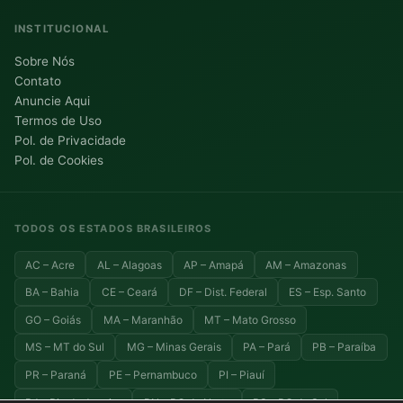
INSTITUCIONAL
Sobre Nós
Contato
Anuncie Aqui
Termos de Uso
Pol. de Privacidade
Pol. de Cookies
TODOS OS ESTADOS BRASILEIROS
AC – Acre
AL – Alagoas
AP – Amapá
AM – Amazonas
BA – Bahia
CE – Ceará
DF – Dist. Federal
ES – Esp. Santo
GO – Goiás
MA – Maranhão
MT – Mato Grosso
MS – MT do Sul
MG – Minas Gerais
PA – Pará
PB – Paraíba
PR – Paraná
PE – Pernambuco
PI – Piauí
RJ – Rio de Janeiro
RN – RG do Norte
RS – RG do Sul