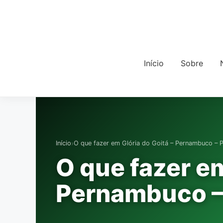
Início
Sobre
›
Início
O que fazer em Glória do Goitá – Pernambuco – 
O que fazer em
Pernambuco –