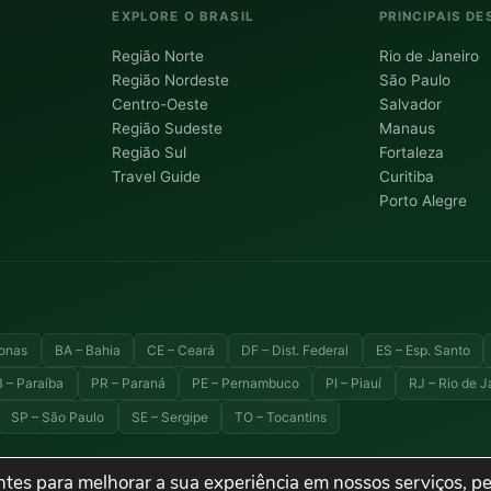
EXPLORE O BRASIL
PRINCIPAIS DE
Região Norte
Rio de Janeiro
Região Nordeste
São Paulo
Centro-Oeste
Salvador
Região Sudeste
Manaus
Região Sul
Fortaleza
Travel Guide
Curitiba
Porto Alegre
onas
BA – Bahia
CE – Ceará
DF – Dist. Federal
ES – Esp. Santo
 – Paraíba
PR – Paraná
PE – Pernambuco
PI – Piauí
RJ – Rio de J
SP – São Paulo
SE – Sergipe
TO – Tocantins
tes para melhorar a sua experiência em nossos serviços, pe