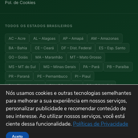
Pol. de Cookies
TODOS OS ESTADOS BRASILEIROS
AC – Acre
AL – Alagoas
AP – Amapá
AM – Amazonas
BA – Bahia
CE – Ceará
DF – Dist. Federal
ES – Esp. Santo
GO – Goiás
MA – Maranhão
MT – Mato Grosso
MS – MT do Sul
MG – Minas Gerais
PA – Pará
PB – Paraíba
PR – Paraná
PE – Pernambuco
PI – Piauí
RJ – Rio de Janeiro
RN – RG do Norte
RS – RG do Sul
Nós usamos cookies e outras tecnologias semelhantes
RO – Rondônia
RR – Roraima
SC – Santa Catarina
para melhorar a sua experiência em nossos serviços,
SP – São Paulo
SE – Sergipe
TO – Tocantins
personalizar publicidade e recomendar conteúdo de
seu interesse. Ao utilizar nossos serviços, você está
ciente dessa funcionalidade.
Políticas de Privacidade
© 2026 Explora Brasil — Todos os direitos reservados. Viagens, turismo e
destinos do Brasil.
Aceito