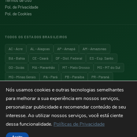
Termos de Uso
Pol. de Privacidade
Pol. de Cookies
TODOS OS ESTADOS BRASILEIROS
AC – Acre
AL – Alagoas
AP – Amapá
AM – Amazonas
BA – Bahia
CE – Ceará
DF – Dist. Federal
ES – Esp. Santo
GO – Goiás
MA – Maranhão
MT – Mato Grosso
MS – MT do Sul
MG – Minas Gerais
PA – Pará
PB – Paraíba
PR – Paraná
PE – Pernambuco
PI – Piauí
RJ – Rio de Janeiro
RN – RG do Norte
Nós usamos cookies e outras tecnologias semelhantes
RS – RG do Sul
RO – Rondônia
RR – Roraima
SC – Santa Catarina
para melhorar a sua experiência em nossos serviços,
SP – São Paulo
SE – Sergipe
TO – Tocantins
personalizar publicidade e recomendar conteúdo de seu
interesse. Ao utilizar nossos serviços, você está ciente
dessa funcionalidade.
Políticas de Privacidade
© 2026 Explora Brasil — Todos os direitos reservados. Viagens, turismo e
destinos do Brasil.