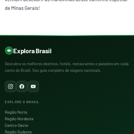
de Minas Gerais!
Explora Brasil
Descubra os melhores destinos, hotéis, restaurantes e passeios em cada
canto do Brasil. Seu guia completo de viagens nacionais.
EXPLORE O BRASIL
Região Norte
Região Nordeste
Centro-Oeste
Região Sudeste