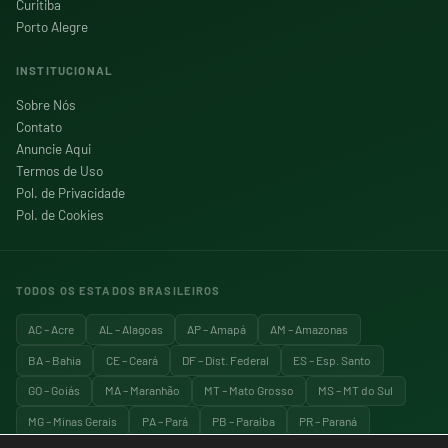
Curitiba
Porto Alegre
INSTITUCIONAL
Sobre Nós
Contato
Anuncie Aqui
Termos de Uso
Pol. de Privacidade
Pol. de Cookies
TODOS OS ESTADOS BRASILEIROS
AC – Acre
AL – Alagoas
AP – Amapá
AM – Amazonas
BA – Bahia
CE – Ceará
DF – Dist. Federal
ES – Esp. Santo
GO – Goiás
MA – Maranhão
MT – Mato Grosso
MS – MT do Sul
MG – Minas Gerais
PA – Pará
PB – Paraíba
PR – Paraná