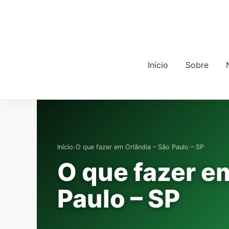
Início
Sobre
›
Início
O que fazer em Orlândia – São Paulo – SP
O que fazer e
Paulo – SP