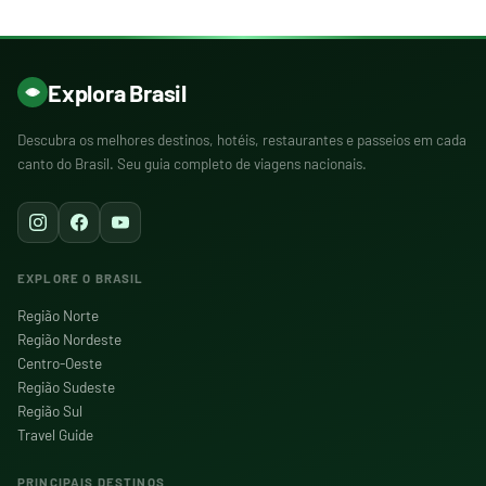
Explora Brasil
Descubra os melhores destinos, hotéis, restaurantes e passeios em cada
canto do Brasil. Seu guia completo de viagens nacionais.
EXPLORE O BRASIL
Região Norte
Região Nordeste
Centro-Oeste
Região Sudeste
Região Sul
Travel Guide
PRINCIPAIS DESTINOS