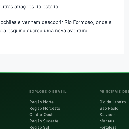
outras atrações do estado.
ochilas e venham descobrir Rio Formoso, onde a
 cada esquina guarda uma nova aventura!
EXPLORE O BRASIL
PRINCIPAIS DE
Região Norte
Rio de Janeiro
Região Nordeste
São Paulo
Centro-Oeste
Salvador
Região Sudeste
Manaus
Região Sul
Fortaleza