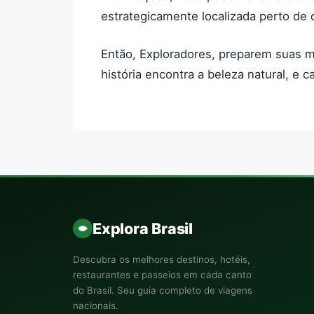
estrategicamente localizada perto de 
Então, Exploradores, preparem suas m
história encontra a beleza natural, e
Explora Brasil
Descubra os melhores destinos, hotéis,
restaurantes e passeios em cada canto
do Brasil. Seu guia completo de viagens
nacionais.