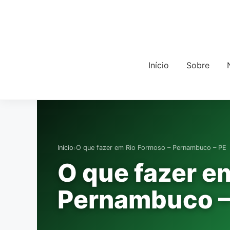
Início
Sobre
›
Início
O que fazer em Rio Formoso – Pernambuco – PE
O que fazer e
Pernambuco –