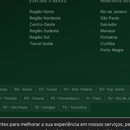
EXPLORE O BRASIL
PRINCIPAIS DE
Região Norte
Rio de Janeiro
Região Nordeste
São Paulo
Centro-Oeste
Salvador
Região Sudeste
Manaus
Região Sul
Fortaleza
Travel Guide
Curitiba
Porto Alegre
onas
BA – Bahia
CE – Ceará
DF – Dist. Federal
ES – Esp. Santo
 – Paraíba
PR – Paraná
PE – Pernambuco
PI – Piauí
RJ – Rio de J
SP – São Paulo
SE – Sergipe
TO – Tocantins
tes para melhorar a sua experiência em nossos serviços, pe
 turismo e destinos do Brasil.