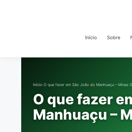
Início
Sobre
›
Início
O que fazer em São João do Manhuaçu – Minas G
O que fazer e
Manhuaçu – M