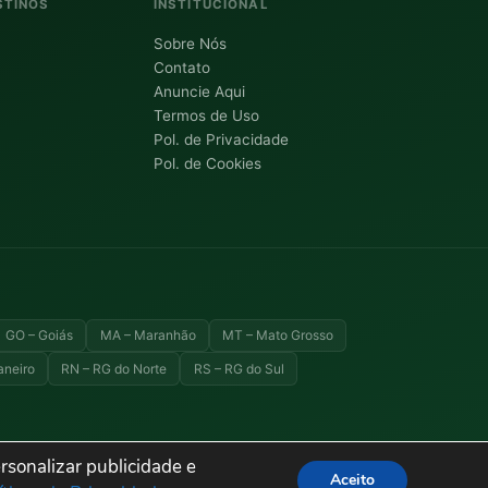
STINOS
INSTITUCIONAL
Sobre Nós
Contato
Anuncie Aqui
Termos de Uso
Pol. de Privacidade
Pol. de Cookies
GO – Goiás
MA – Maranhão
MT – Mato Grosso
aneiro
RN – RG do Norte
RS – RG do Sul
rsonalizar publicidade e
Aceito
Termos de Uso
Privacidade
Cookies
Sitemap