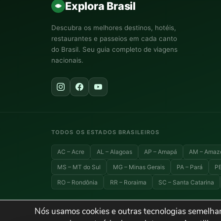
Explora Brasil
Descubra os melhores destinos, hotéis,
restaurantes e passeios em cada canto
do Brasil. Seu guia completo de viagens
nacionais.
TODOS OS ESTADOS BRASILEIROS
AC – Acre
AL – Alagoas
AP – Amapá
AM – Amaz
MS – MT do Sul
MG – Minas Gerais
PA – Pará
PB
RO – Rondônia
RR – Roraima
SC – Santa Catarina
Nós usamos cookies e outras tecnologias semelhan
© 2026 Explora Brasil — Todos os direitos reservados. Viagens,