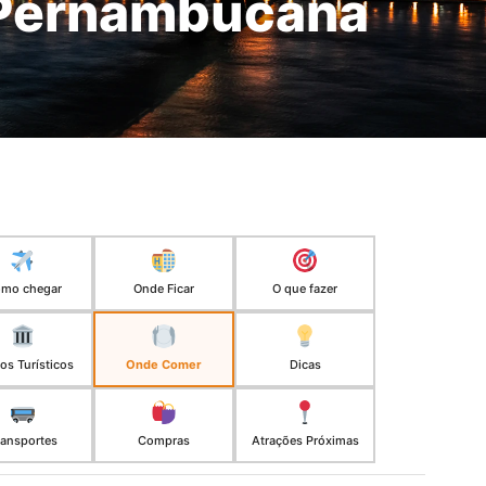
 Pernambucana
mo chegar
Onde Ficar
O que fazer
os Turísticos
Onde Comer
Dicas
ransportes
Compras
Atrações Próximas