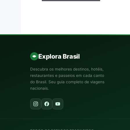
Explora Brasil
Descubra os melhores destinos, hotéis,
restaurantes e passeios em cada canto
do Brasil. Seu guia completo de viagens
nacionais.