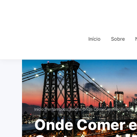
Início
Sobre
›
›
›
Início
Pernambuco
Recife
Onde Comer em Recife: Gas
Onde Comer e