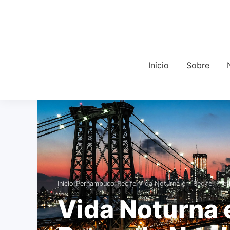
Início
Sobre
›
›
›
Início
Pernambuco
Recife
Vida Noturna em Recife: Fre
Vida Noturna 