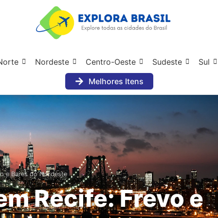
Norte
Nordeste
Centro-Oeste
Sudeste
Sul
Melhores Itens
vo e Bares do Nordeste
em Recife: Frevo e