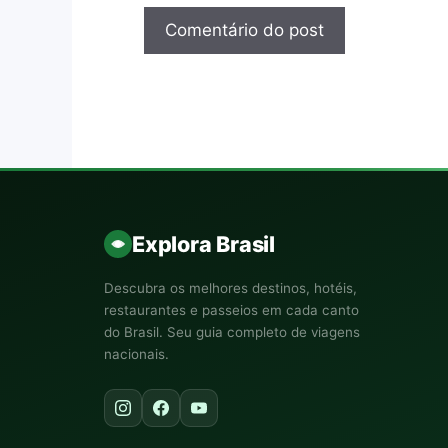
Explora Brasil
Descubra os melhores destinos, hotéis,
restaurantes e passeios em cada canto
do Brasil. Seu guia completo de viagens
nacionais.