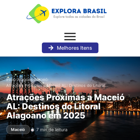
Melhores Itens
›
›
›
Início
Alagoas
Maceió
Atrações Próximas a Maceió AL: Destinos do Litoral…
Atrações Próximas a Maceió
AL: Destinos do Litoral
Alagoano em 2025
7 min de leitura
Maceió