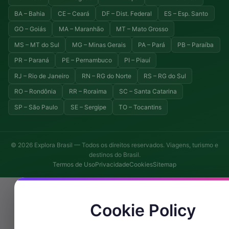
BA – Bahia
CE – Ceará
DF – Dist. Federal
ES – Esp. Santo
GO – Goiás
MA – Maranhão
MT – Mato Grosso
MS – MT do Sul
MG – Minas Gerais
PA – Pará
PB – Paraíba
PR – Paraná
PE – Pernambuco
PI – Piauí
RJ – Rio de Janeiro
RN – RG do Norte
RS – RG do Sul
RO – Rondônia
RR – Roraima
SC – Santa Catarina
SP – São Paulo
SE – Sergipe
TO – Tocantins
© 2026 Explora Brasil — Todos os direitos reservados. Viagens, turismo e
destinos do Brasil.
Termos de Uso
Privacidade
Cookies
Sitemap
Cookie Policy