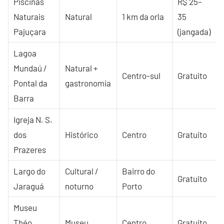
Piscinas
R$ 25–
Naturais
Natural
1 km da orla
35
Pajuçara
(jangada)
Lagoa
Mundaú /
Natural +
Centro-sul
Gratuito
Pontal da
gastronomia
Barra
Igreja N. S.
dos
Histórico
Centro
Gratuito
Prazeres
Largo do
Cultural /
Bairro do
Gratuito
Jaraguá
noturno
Porto
Museu
Théo
Museu
Centro
Gratuito