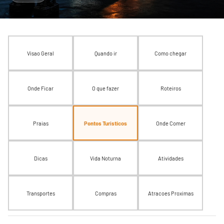
Visao Geral
Quando ir
Como chegar
Onde Ficar
O que fazer
Roteiros
Praias
Pontos Turisticos
Onde Comer
Dicas
Vida Noturna
Atividades
Transportes
Compras
Atracoes Proximas