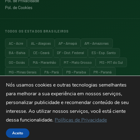
Pol. de Privacidade
Pol. de Cookies
TODOS OS ESTADOS BRASILEIROS
AC – Acre
AL – Alagoas
AP – Amapá
AM – Amazonas
BA – Bahia
CE – Ceará
DF – Dist. Federal
ES – Esp. Santo
GO – Goiás
MA – Maranhão
MT – Mato Grosso
MS – MT do Sul
MG – Minas Gerais
PA – Pará
PB – Paraíba
PR – Paraná
PE – Pernambuco
PI – Piauí
RJ – Rio de Janeiro
RN – RG do Norte
Nós usamos cookies e outras tecnologias semelhantes
RS – RG do Sul
RO – Rondônia
RR – Roraima
SC – Santa Catarina
para melhorar a sua experiência em nossos serviços,
SP – São Paulo
SE – Sergipe
TO – Tocantins
personalizar publicidade e recomendar conteúdo de seu
interesse. Ao utilizar nossos serviços, você está ciente
dessa funcionalidade.
Políticas de Privacidade
© 2026 Explora Brasil — Todos os direitos reservados. Viagens, turismo e
destinos do Brasil.
Aceito
Termos de Uso
Privacidade
Cookies
Sitemap