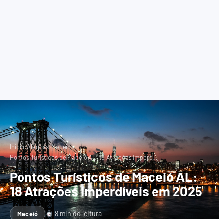
›
›
›
Início
Alagoas
Maceió
Pontos Turísticos de Maceió AL: 18 Atrações Imperd…
Pontos Turísticos de Maceió AL:
18 Atrações Imperdíveis em 2025
8 min de leitura
Maceió