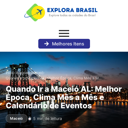
Melhores Itens
›
›
›
Início
Alagoas
Maceió
Quando Ir a Maceió AL: Melhor Época, Clima Mês a M…
Quando Ir a Maceió AL: Melhor
Época, Clima Mês a Mês e
Calendário de Eventos
5 min de leitura
Maceió