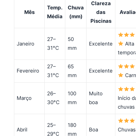
Clareza
Temp.
Chuva
Mês
das
Avali
Média
(mm)
Piscinas
27–
50
Janeiro
Excelente
Alta
31°C
mm
tempor
27–
65
Fevereiro
Excelente
31°C
mm
Carn
26–
100
Muito
Março
Início d
30°C
mm
boa
chuvas
25–
180
Abril
Boa
Chuvas
29°C
mm