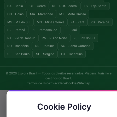
BA – Bahia
CE – Ceará
DF – Dist. Federal
ES – Esp. Santo
GO – Goiás
MA – Maranhão
MT – Mato Grosso
MS – MT do Sul
MG – Minas Gerais
PA – Pará
PB – Paraíba
PR – Paraná
PE – Pernambuco
PI – Piauí
RJ – Rio de Janeiro
RN – RG do Norte
RS – RG do Sul
RO – Rondônia
RR – Roraima
SC – Santa Catarina
SP – São Paulo
SE – Sergipe
TO – Tocantins
© 2026 Explora Brasil — Todos os direitos reservados. Viagens, turismo e
destinos do Brasil.
Termos de Uso
Privacidade
Cookies
Sitemap
Cookie Policy