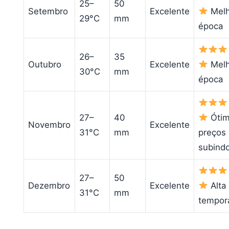
25–
50
Setembro
Excelente
Melh
29°C
mm
época
26–
35
Outubro
Excelente
Melh
30°C
mm
época
27–
40
Ótim
Novembro
Excelente
31°C
mm
preços
subind
27–
50
Dezembro
Excelente
Alta
31°C
mm
tempor