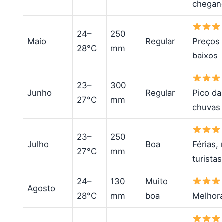
chegan
24–
250
Maio
Regular
Preços
28°C
mm
baixos
23–
300
Junho
Regular
Pico da
27°C
mm
chuvas
23–
250
Julho
Boa
Férias,
27°C
mm
turistas
24–
130
Muito
Agosto
28°C
mm
boa
Melhor