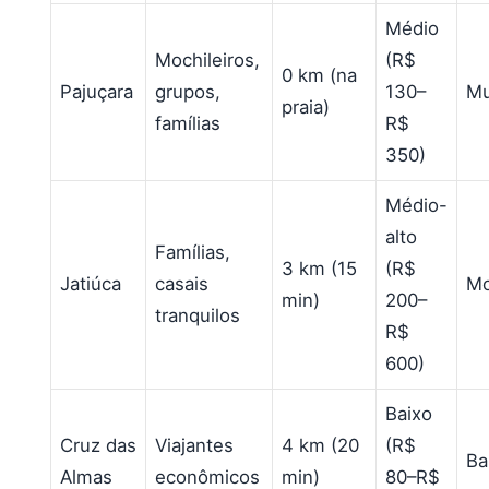
Médio
Mochileiros,
(R$
0 km (na
Pajuçara
grupos,
130–
Mu
praia)
famílias
R$
350)
Médio-
alto
Famílias,
3 km (15
(R$
Jatiúca
casais
Mo
min)
200–
tranquilos
R$
600)
Baixo
Cruz das
Viajantes
4 km (20
(R$
Ba
Almas
econômicos
min)
80–R$