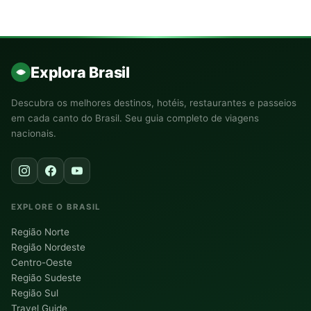
Explora Brasil
Descubra os melhores destinos, hotéis, restaurantes e passeios
em cada canto do Brasil. Seu guia completo de viagens
nacionais.
EXPLORE O BRASIL
Região Norte
Região Nordeste
Centro-Oeste
Região Sudeste
Região Sul
Travel Guide