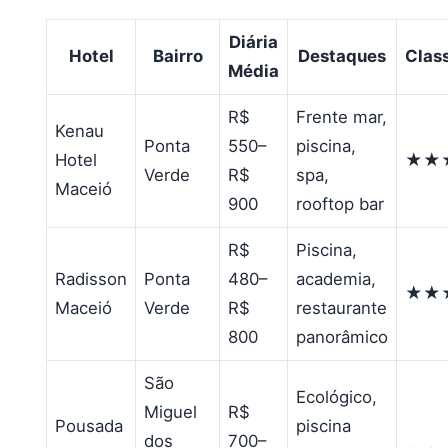
Diária
Hotel
Bairro
Destaques
Clas
Média
R$
Frente mar,
Kenau
Ponta
550–
piscina,
Hotel
★★
Verde
R$
spa,
Maceió
900
rooftop bar
R$
Piscina,
Radisson
Ponta
480–
academia,
★★
Maceió
Verde
R$
restaurante
800
panorâmico
São
Ecológico,
Miguel
R$
Pousada
piscina
dos
700–