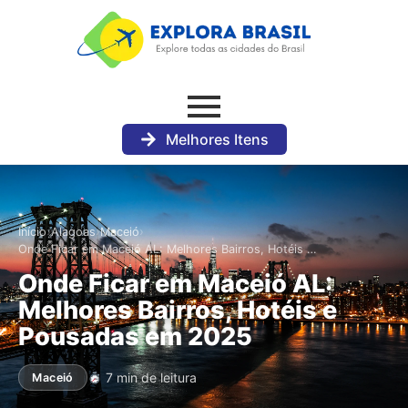
Melhores Itens
›
›
›
Início
Alagoas
Maceió
Onde Ficar em Maceió AL: Melhores Bairros, Hotéis …
Onde Ficar em Maceió AL:
Melhores Bairros, Hotéis e
Pousadas em 2025
7 min de leitura
Maceió