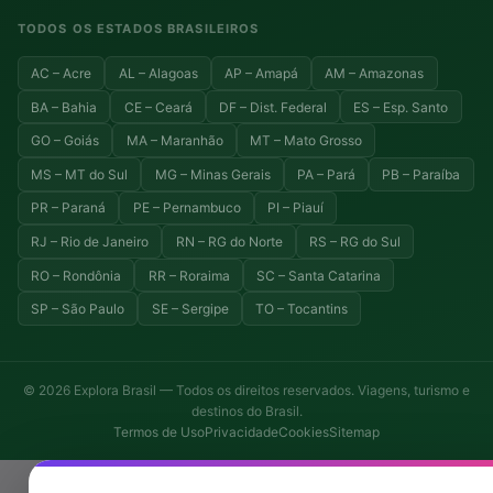
TODOS OS ESTADOS BRASILEIROS
AC – Acre
AL – Alagoas
AP – Amapá
AM – Amazonas
BA – Bahia
CE – Ceará
DF – Dist. Federal
ES – Esp. Santo
GO – Goiás
MA – Maranhão
MT – Mato Grosso
MS – MT do Sul
MG – Minas Gerais
PA – Pará
PB – Paraíba
PR – Paraná
PE – Pernambuco
PI – Piauí
RJ – Rio de Janeiro
RN – RG do Norte
RS – RG do Sul
RO – Rondônia
RR – Roraima
SC – Santa Catarina
SP – São Paulo
SE – Sergipe
TO – Tocantins
© 2026 Explora Brasil — Todos os direitos reservados. Viagens, turismo e
destinos do Brasil.
Termos de Uso
Privacidade
Cookies
Sitemap