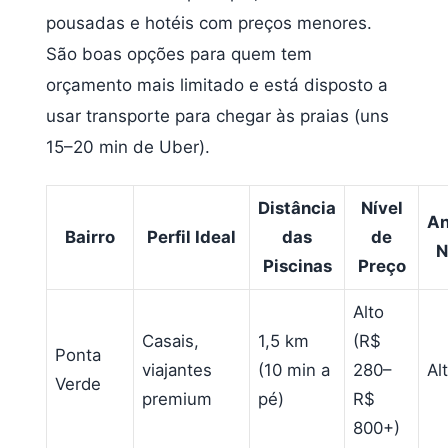
pousadas e hotéis com preços menores.
São boas opções para quem tem
orçamento mais limitado e está disposto a
usar transporte para chegar às praias (uns
15–20 min de Uber).
Distância
Nível
An
Bairro
Perfil Ideal
das
de
N
Piscinas
Preço
Alto
Casais,
1,5 km
(R$
Ponta
viajantes
(10 min a
280–
Al
Verde
premium
pé)
R$
800+)