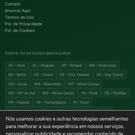
Contato
Anuncie Aqui
Termos de Uso
Pol. de Privacidade
Pol. de Cookies
TODOS OS ESTADOS BRASILEIROS
AC – Acre
AL – Alagoas
AP – Amapá
AM – Amazonas
BA – Bahia
CE – Ceará
DF – Dist. Federal
ES – Esp. Santo
GO – Goiás
MA – Maranhão
MT – Mato Grosso
MS – MT do Sul
MG – Minas Gerais
PA – Pará
PB – Paraíba
PR – Paraná
PE – Pernambuco
PI – Piauí
RJ – Rio de Janeiro
RN – RG do Norte
RS – RG do Sul
Nós usamos cookies e outras tecnologias semelhantes
RO – Rondônia
RR – Roraima
SC – Santa Catarina
para melhorar a sua experiência em nossos serviços,
SP – São Paulo
SE – Sergipe
TO – Tocantins
personalizar publicidade e recomendar conteúdo de