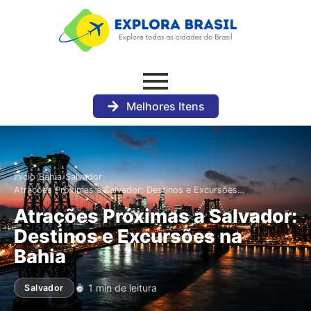
Melhores Itens
›
›
›
Início
Bahia
Salvador
Atrações Próximas a Salvador: Destinos e Excursões…
Atrações Próximas a Salvador:
Destinos e Excursões na
Bahia
1 min de leitura
Salvador