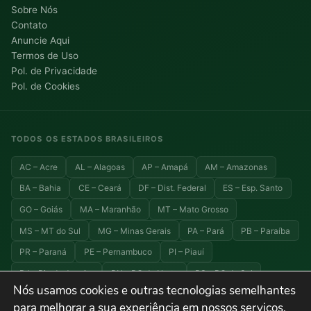
Sobre Nós
Contato
Anuncie Aqui
Termos de Uso
Pol. de Privacidade
Pol. de Cookies
TODOS OS ESTADOS BRASILEIROS
AC – Acre
AL – Alagoas
AP – Amapá
AM – Amazonas
BA – Bahia
CE – Ceará
DF – Dist. Federal
ES – Esp. Santo
GO – Goiás
MA – Maranhão
MT – Mato Grosso
MS – MT do Sul
MG – Minas Gerais
PA – Pará
PB – Paraíba
PR – Paraná
PE – Pernambuco
PI – Piauí
RJ – Rio de Janeiro
RN – RG do Norte
RS – RG do Sul
Nós usamos cookies e outras tecnologias semelhantes
RO – Rondônia
RR – Roraima
SC – Santa Catarina
para melhorar a sua experiência em nossos serviços,