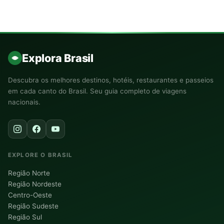
Explora Brasil
Descubra os melhores destinos, hotéis, restaurantes e passeios
em cada canto do Brasil. Seu guia completo de viagens
nacionais.
EXPLORE O BRASIL
Região Norte
Região Nordeste
Centro-Oeste
Região Sudeste
Região Sul