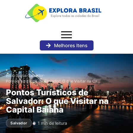
Melhores Itens
›
›
›
Início
Bahia
Salvador
Pontos Turísticos de Salvador: O que Visitar na Ca…
Pontos Turísticos de
Salvador: O que Visitar na
Capital Baiana
1 min de leitura
Salvador