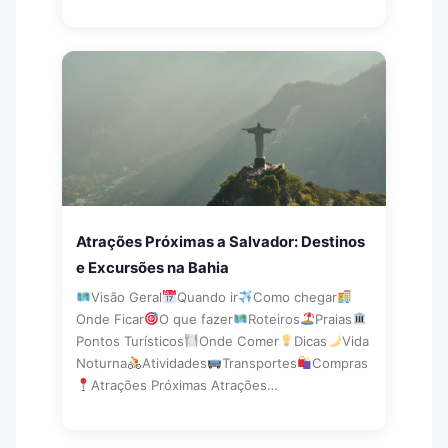
Atrações Próximas a Salvador: Destinos
e Excursões na Bahia
Visão Geral
Quando ir
Como chegar
Onde Ficar
O que fazer
Roteiros
Praias
Pontos Turísticos
Onde Comer
Dicas
Vida
Noturna
Atividades
Transportes
Compras
Atrações Próximas Atrações…