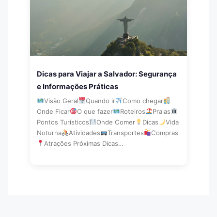
Dicas para Viajar a Salvador: Segurança
e Informações Práticas
Visão Geral
Quando ir
Como chegar
Onde Ficar
O que fazer
Roteiros
Praias
Pontos Turísticos
Onde Comer
Dicas
Vida
Noturna
Atividades
Transportes
Compras
Atrações Próximas Dicas…