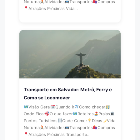
Noturna
Atividades
Transportes
Compras
Atrações Próximas Vida…
Transporte em Salvador: Metrô, Ferry e
Como se Locomover
Visão Geral
Quando ir
Como chegar
Onde Ficar
O que fazer
Roteiros
Praias
Pontos Turísticos
Onde Comer
Dicas
Vida
Noturna
Atividades
Transportes
Compras
Atrações Próximas Transporte…