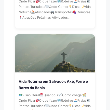
Onde Ficar
O que fazer
Roteiros
Praias
Pontos Turísticos
Onde Comer
Dicas
Vida
Noturna
Atividades
Transportes
Compras
Atrações Próximas Atividades…
Vida Noturna em Salvador: Axé, Forró e
Bares da Bahia
Visão Geral
Quando ir
Como chegar
Onde Ficar
O que fazer
Roteiros
Praias
Pontos Turísticos
Onde Comer
Dicas
Vida