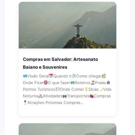
Compras em Salvador: Artesanato
Baiano e Souvenires
Visão Geral
Quando ir
Como chegar
Onde Ficar
O que fazer
Roteiros
Praias
Pontos Turísticos
Onde Comer
Dicas
Vida
Noturna
Atividades
Transportes
Compras
Atrações Próximas Compras…